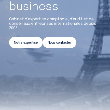
Crédit d’impôt recherche et
business
innovation
Cabinet d’expertise comptable, d’audit et de
Conseil & Accompagnement
conseil aux entreprises internationales depuis
2003
Notre expertise
Nous contacter