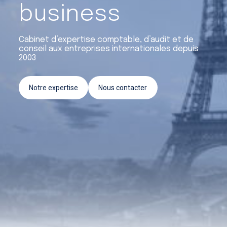
Crédit d’impôt recherche et
business
innovation
Cabinet d’expertise comptable, d’audit et de
Conseil & Accompagnement
conseil aux entreprises internationales depuis
2003
Notre expertise
Nous contacter